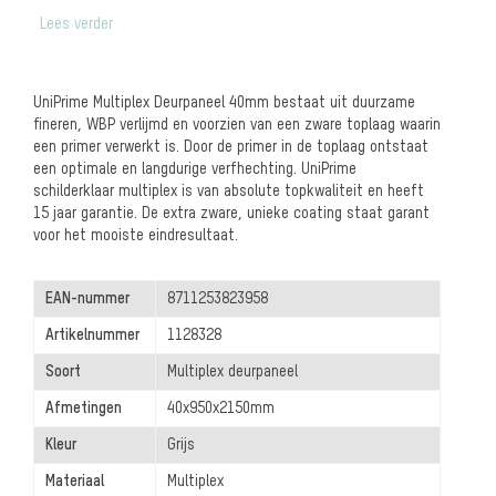
Lees verder
UniPrime Multiplex Deurpaneel 40mm bestaat uit duurzame
fineren, WBP verlijmd en voorzien van een zware toplaag waarin
een primer verwerkt is. Door de primer in de toplaag ontstaat
een optimale en langdurige verfhechting. UniPrime
schilderklaar multiplex is van absolute topkwaliteit en heeft
15 jaar garantie. De extra zware, unieke coating staat garant
voor het mooiste eindresultaat.
EAN-nummer
8711253823958
Artikelnummer
1128328
Soort
Multiplex deurpaneel
Afmetingen
40x950x2150mm
Kleur
Grijs
Materiaal
Multiplex