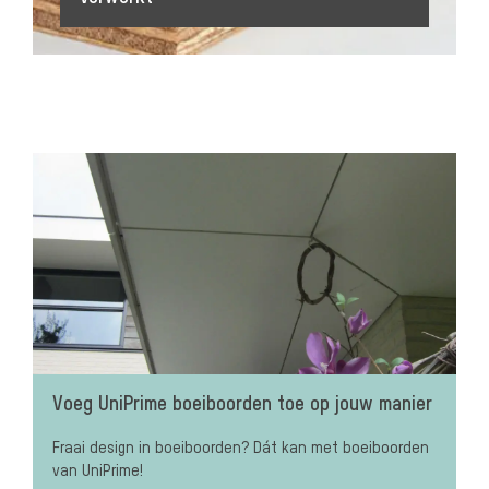
Voeg UniPrime boeiboorden toe op jouw manier
Fraai design in boeiboorden? Dát kan met boeiboorden
van UniPrime!