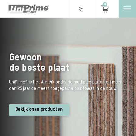
0
Gewoon
de beste plaat
UniPrime® is het A-merk onder de multiplex platen en meer
dan 25 jaar de meest toegepaste paintplaat in de bouw.
Bekijk onze producten